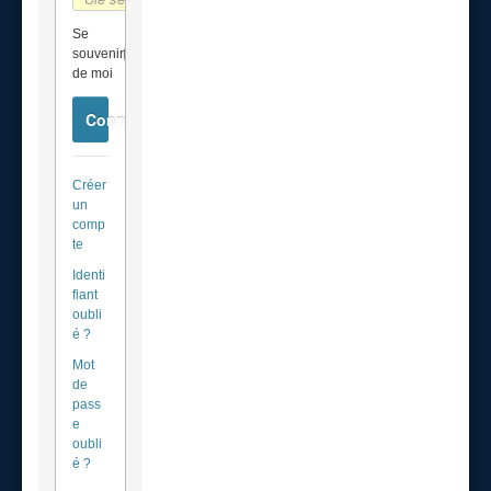
Se
souvenir
de moi
Connexion
Créer
un
comp
te
Identi
fiant
oubli
é ?
Mot
de
pass
e
oubli
é ?