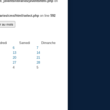
jevents/libraries/jeventshtml.php
on
aries/cms/html/select.php
on line
592
er au mois
dredi
Samedi
Dimanche
6
7
13
14
20
21
27
28
4
5