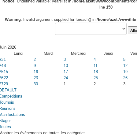
Notice
: Undefined variable: yearslist in
/home/azett/www/components/com_
line
150
Warning
: Invalid argument supplied for foreach() in
/home/azett/www/libr
All
Juin 2026
Lundi
Mardi
Mercredi
Jeudi
Ven
23
1
2
3
4
5
24
8
9
10
11
12
25
15
16
17
18
19
26
22
23
24
25
26
27
29
30
1
2
3
DEFAULT
Compétitions
Tournois
Réunions
Manifestations
Stages
Toutes…
Montrer les évènements de toutes les catégories