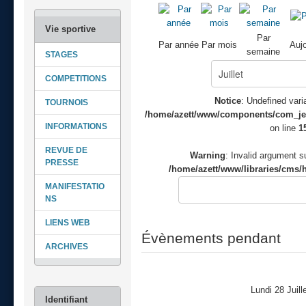
Par
Par année
Par mois
Aujo
semaine
STAGES
COMPETITIONS
Notice
: Undefined varia
TOURNOIS
/home/azett/www/components/com_jeve
INFORMATIONS
on line
1
REVUE DE
Warning
: Invalid argument su
PRESSE
/home/azett/www/libraries/cms/h
MANIFESTATIO
NS
LIENS WEB
Évènements pendant
ARCHIVES
Lundi 28 Juill