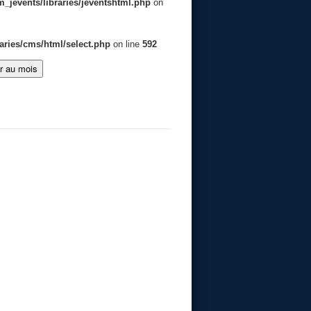
jevents/libraries/jeventshtml.php
on
aries/cms/html/select.php
on line
592
er au mois