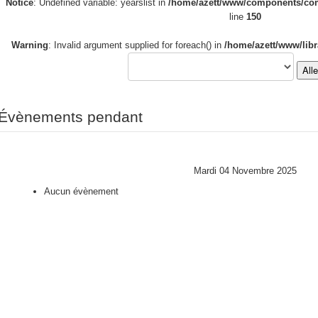
Notice
: Undefined variable: yearslist in
/home/azett/www/components/com_
line
150
Warning
: Invalid argument supplied for foreach() in
/home/azett/www/libr
All
Évènements pendant
Mardi 04 Novembre 2025
Aucun évènement