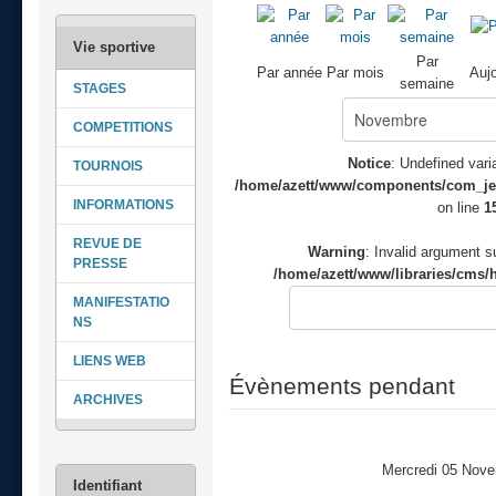
Par
Par année
Par mois
Aujo
semaine
STAGES
COMPETITIONS
Notice
: Undefined varia
TOURNOIS
/home/azett/www/components/com_jeve
INFORMATIONS
on line
1
REVUE DE
Warning
: Invalid argument su
PRESSE
/home/azett/www/libraries/cms/h
MANIFESTATIO
NS
LIENS WEB
Évènements pendant
ARCHIVES
Mercredi 05 Nov