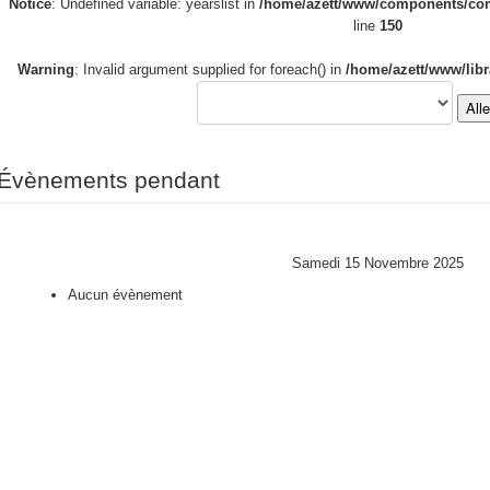
Notice
: Undefined variable: yearslist in
/home/azett/www/components/com_
line
150
Warning
: Invalid argument supplied for foreach() in
/home/azett/www/libr
All
Évènements pendant
Samedi 15 Novembre 2025
Aucun évènement