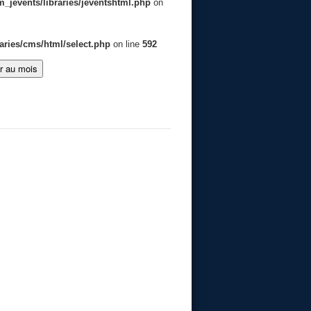
jevents/libraries/jeventshtml.php
on
aries/cms/html/select.php
on line
592
er au mois