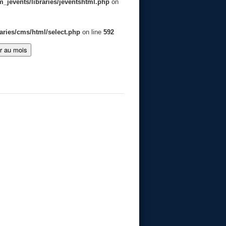
jevents/libraries/jeventshtml.php
on
aries/cms/html/select.php
on line
592
er au mois