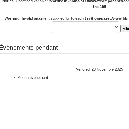
Notice
: Undefined variable: yearslist in
/home/azett/www/components/com_
line
150
Warning
: Invalid argument supplied for foreach() in
/home/azett/www/libr
All
Évènements pendant
Vendredi 28 Novembre 2025
Aucun évènement