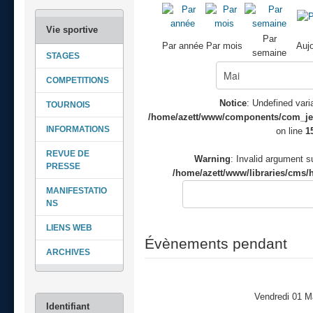
Par
Par année
Par mois
Aujo
semaine
STAGES
COMPETITIONS
Notice
: Undefined varia
TOURNOIS
/home/azett/www/components/com_jeve
INFORMATIONS
on line
1
REVUE DE
Warning
: Invalid argument su
PRESSE
/home/azett/www/libraries/cms/h
MANIFESTATIO
NS
LIENS WEB
Évènements pendant
ARCHIVES
Vendredi 01 M