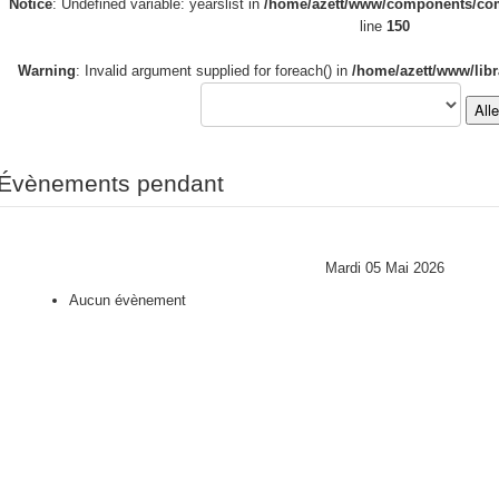
Notice
: Undefined variable: yearslist in
/home/azett/www/components/com_
line
150
Warning
: Invalid argument supplied for foreach() in
/home/azett/www/libr
All
Évènements pendant
Mardi 05 Mai 2026
Aucun évènement