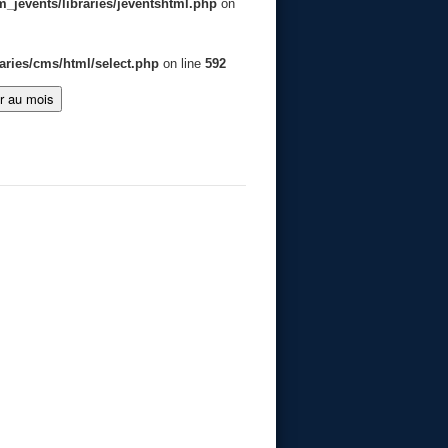
jevents/libraries/jeventshtml.php
on
aries/cms/html/select.php
on line
592
er au mois