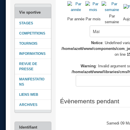
Par
Par année
Par mois
Aujo
semaine
STAGES
COMPETITIONS
Notice
: Undefined varia
TOURNOIS
/home/azett/www/components/com_jeve
INFORMATIONS
on line
1
REVUE DE
Warning
: Invalid argument su
PRESSE
/home/azett/www/libraries/cms/h
MANIFESTATIO
NS
LIENS WEB
Évènements pendant
ARCHIVES
Samedi 09 Ma