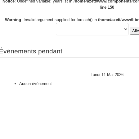
Notice
: Undefined variable: yearslist in
/home/azett/www/components/com_
line
150
Warning
: Invalid argument supplied for foreach() in
/home/azett/www/libr
All
Évènements pendant
Lundi 11 Mai 2026
Aucun évènement