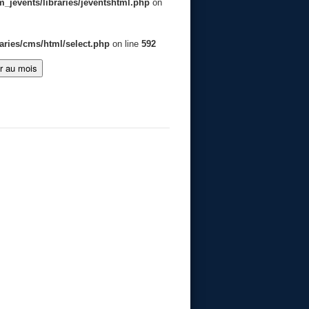
jevents/libraries/jeventshtml.php
on
aries/cms/html/select.php
on line
592
er au mois