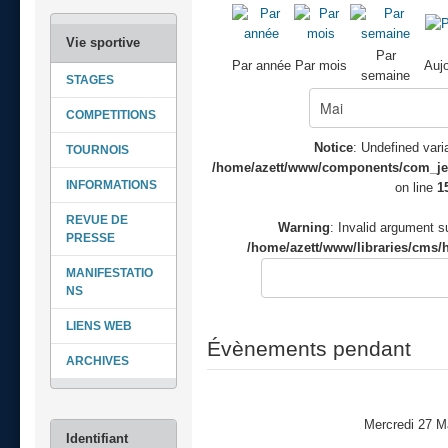
Par
Par année
Par mois
Aujo
semaine
STAGES
COMPETITIONS
Notice
: Undefined varia
TOURNOIS
/home/azett/www/components/com_jeve
INFORMATIONS
on line
1
REVUE DE
Warning
: Invalid argument su
PRESSE
/home/azett/www/libraries/cms/h
MANIFESTATIO
NS
LIENS WEB
Évènements pendant
ARCHIVES
Mercredi 27 M