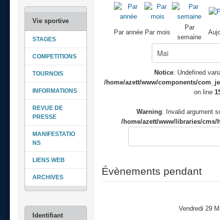
Par
Par année
Par mois
Aujo
semaine
STAGES
COMPETITIONS
Notice
: Undefined varia
TOURNOIS
/home/azett/www/components/com_jeve
INFORMATIONS
on line
1
REVUE DE
Warning
: Invalid argument su
PRESSE
/home/azett/www/libraries/cms/h
MANIFESTATIO
NS
LIENS WEB
Évènements pendant
ARCHIVES
Vendredi 29 M