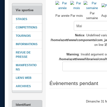
Par
Par année
Par mois
Aujo
semaine
STAGES
COMPETITIONS
Notice
: Undefined varia
TOURNOIS
/home/azett/www/components/com_jeve
INFORMATIONS
on line
1
REVUE DE
Warning
: Invalid argument su
PRESSE
/home/azett/www/libraries/cms/h
MANIFESTATIO
NS
LIENS WEB
Évènements pendant
ARCHIVES
Dimanche 31 M