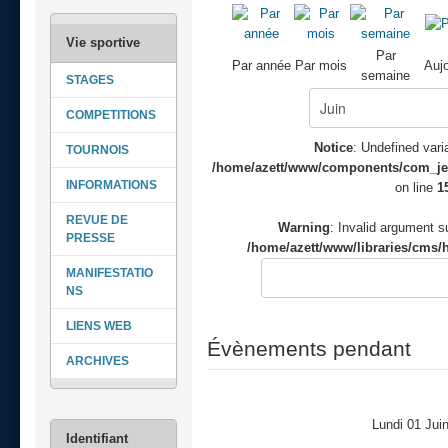
Par
Par année
Par mois
Aujo
semaine
STAGES
COMPETITIONS
Notice
: Undefined varia
TOURNOIS
/home/azett/www/components/com_jeve
INFORMATIONS
on line
1
REVUE DE
Warning
: Invalid argument su
PRESSE
/home/azett/www/libraries/cms/h
MANIFESTATIO
NS
LIENS WEB
Évènements pendant
ARCHIVES
Lundi 01 Jui