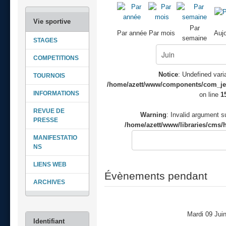
Par
Par année
Par mois
Aujo
semaine
STAGES
COMPETITIONS
Notice
: Undefined varia
TOURNOIS
/home/azett/www/components/com_jeve
INFORMATIONS
on line
1
REVUE DE
Warning
: Invalid argument su
PRESSE
/home/azett/www/libraries/cms/h
MANIFESTATIO
NS
LIENS WEB
Évènements pendant
ARCHIVES
Mardi 09 Jui