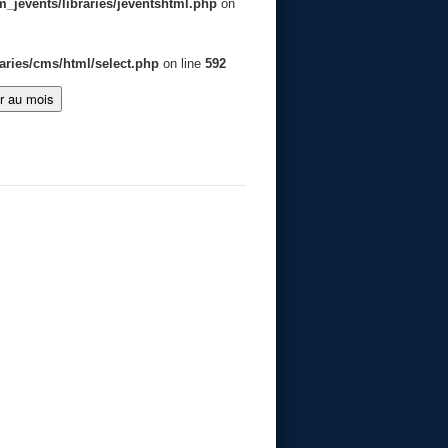
jevents/libraries/jeventshtml.php
on
aries/cms/html/select.php
on line
592
er au mois