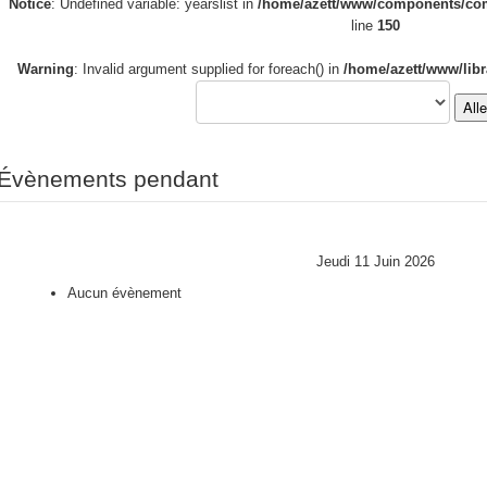
Notice
: Undefined variable: yearslist in
/home/azett/www/components/com_
line
150
Warning
: Invalid argument supplied for foreach() in
/home/azett/www/libr
All
Évènements pendant
Jeudi 11 Juin 2026
Aucun évènement