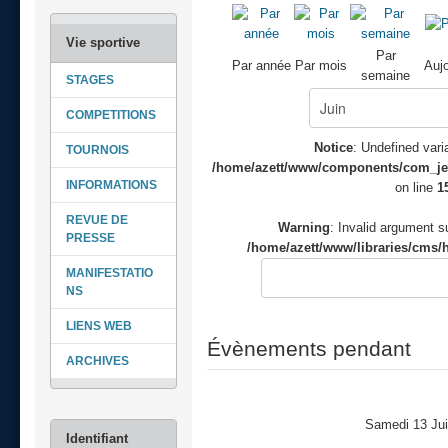
Par
Par année
Par mois
Aujo
semaine
STAGES
COMPETITIONS
Notice
: Undefined varia
TOURNOIS
/home/azett/www/components/com_jeve
INFORMATIONS
on line
1
REVUE DE
Warning
: Invalid argument su
PRESSE
/home/azett/www/libraries/cms/h
MANIFESTATIO
NS
LIENS WEB
Évènements pendant
ARCHIVES
Samedi 13 Ju