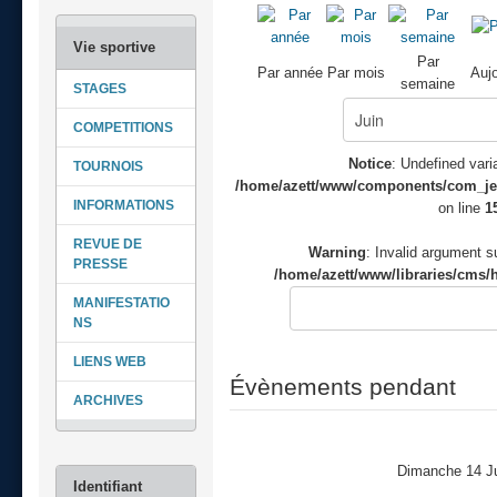
Par
Par année
Par mois
Aujo
semaine
STAGES
COMPETITIONS
Notice
: Undefined varia
TOURNOIS
/home/azett/www/components/com_jeve
INFORMATIONS
on line
1
REVUE DE
Warning
: Invalid argument su
PRESSE
/home/azett/www/libraries/cms/h
MANIFESTATIO
NS
LIENS WEB
Évènements pendant
ARCHIVES
Dimanche 14 J