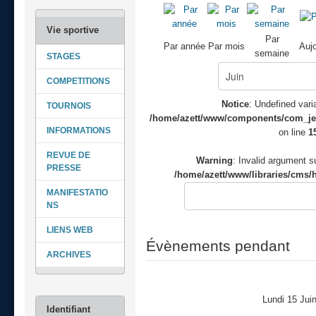
Par
Par année
Par mois
Aujo
semaine
STAGES
COMPETITIONS
Notice
: Undefined varia
TOURNOIS
/home/azett/www/components/com_jeve
INFORMATIONS
on line
1
REVUE DE
Warning
: Invalid argument su
PRESSE
/home/azett/www/libraries/cms/h
MANIFESTATIO
NS
LIENS WEB
Évènements pendant
ARCHIVES
Lundi 15 Jui