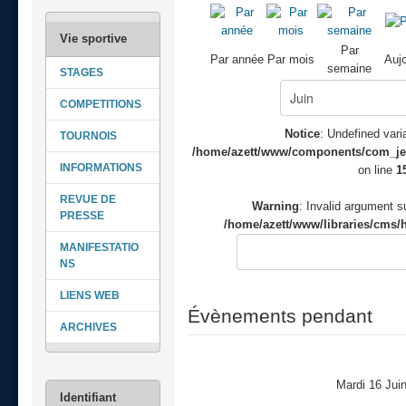
Par
Par année
Par mois
Aujo
semaine
STAGES
COMPETITIONS
Notice
: Undefined varia
TOURNOIS
/home/azett/www/components/com_jeve
INFORMATIONS
on line
1
REVUE DE
Warning
: Invalid argument su
PRESSE
/home/azett/www/libraries/cms/h
MANIFESTATIO
NS
LIENS WEB
Évènements pendant
ARCHIVES
Mardi 16 Jui