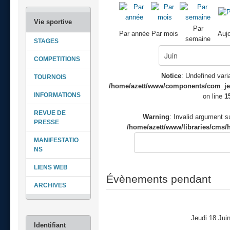
Par
Par année
Par mois
Aujo
semaine
STAGES
COMPETITIONS
Notice
: Undefined varia
TOURNOIS
/home/azett/www/components/com_jeve
INFORMATIONS
on line
1
REVUE DE
Warning
: Invalid argument su
PRESSE
/home/azett/www/libraries/cms/h
MANIFESTATIO
NS
LIENS WEB
Évènements pendant
ARCHIVES
Jeudi 18 Jui