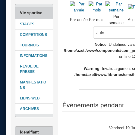
Par
Par année
Par mois
Aujo
semaine
STAGES
COMPETITIONS
Notice
: Undefined varia
TOURNOIS
/home/azett/www/components/com_jeve
INFORMATIONS
on line
1
REVUE DE
Warning
: Invalid argument su
PRESSE
/home/azett/www/libraries/cms/h
MANIFESTATIO
NS
LIENS WEB
Évènements pendant
ARCHIVES
Vendredi 19 Ju